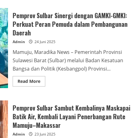
Koperasi
ASN
Sulbar
Resmi
Pemprov Sulbar Sinergi dengan GAMKI-GMKI:
Dibentuk,
Sasar
Perkuat Peran Pemuda dalam Pembangunan
Usaha
Simpan
Daerah
Pinjam
dan
Admin
24 Juni 2025
Mini
Market
Mamuju, Maradika News – Pemerintah Provinsi
Sulawesi Barat (Sulbar) melalui Badan Kesatuan
Bangsa dan Politik (Kesbangpol) Provinsi...
Read
Read More
more
about
Pemprov
Sulbar
Sinergi
Pemprov Sulbar Sambut Kembalinya Maskapai
dengan
GAMKI-
Batik Air, Kembali Layani Penerbangan Rute
GMKI:
Perkuat
Mamuju–Makassar
Peran
Pemuda
dalam
Admin
23 Juni 2025
Pembangunan