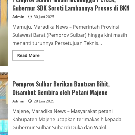
Gubernur SDK Soroti Lambannya Proses di BKN
Admin
30 Juni 2025
Mamuju, Maradika News – Pemerintah Provinsi
Sulawesi Barat (Pemprov Sulbar) hingga kini masih
menanti turunnya Persetujuan Teknis...
Read
Read More
more
about
Pemprov
Sulbar
Masih
Menunggu
Pemprov Sulbar Berikan Bantuan Bibit,
Pertek,
Gubernur
Disambut Gembira oleh Petani Majene
SDK
Soroti
Admin
28 Juni 2025
Lambannya
Proses
di
Majene, Maradika News – Masyarakat petani
BKN
Kabupaten Majene ucapkan terimakasih kepada
Gubernur Sulbar Suhardi Duka dan Wakil...