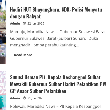
Gelar
Rapat
Hadiri HUT Bhayangkara, SDK: Polisi Menyatu
Strategis
Internal,
dengan Rakyat
Demi
Optimalisasi
Admin
22 Juni 2025
Target
Pendapatan
2026
Mamuju, Maradika News – Gubernur Sulawesi Barat,
Gubernur Sulawesi Barat (Sulbar) Suhardi Duka
menghadiri lomba perahu katinting...
Read
Read More
more
about
Hadiri
HUT
Bhayangkara,
SDK:
Sunusi Usman Plt. Kepala Kesbangpol Sulbar
Polisi
Menyatu
Mewakili Gubernur Sulbar Hadiri Pelantikan PW
dengan
Rakyat
GP Ansor Sulbar Pelantikan
Admin
21 Juni 2025
Polewali, Maradika News – Plt Kepala Kesbangpol