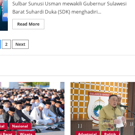
Sulbar Sunusi Usman mewakili Gubernur Sulawesi
Barat Suhardi Duka (SDK) menghadiri...
Read
Read More
more
about
Sunusi
Usman
ginasi
2
Next
Plt.
Kepala
Kesbangpol
s
Sulbar
Mewakili
Gubernur
Sulbar
Hadiri
Pelantikan
PW
GP
Ansor
Sulbar
Pelantikan
ial
Nasional
i Barat
Wisata
Advetorial
Politik