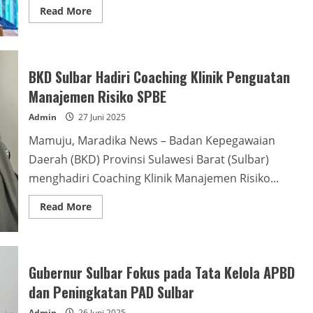
Read
Read More
more
about
Pemprov
Sulbar
Berikan
Bantuan
BKD Sulbar Hadiri Coaching Klinik Penguatan
Bibit,
Disambut
Manajemen Risiko SPBE
Gembira
oleh
Admin
27 Juni 2025
Petani
Majene
Mamuju, Maradika News – Badan Kepegawaian
Daerah (BKD) Provinsi Sulawesi Barat (Sulbar)
menghadiri Coaching Klinik Manajemen Risiko...
Read
Read More
more
about
BKD
Sulbar
Hadiri
Coaching
Gubernur Sulbar Fokus pada Tata Kelola APBD
Klinik
Penguatan
dan Peningkatan PAD Sulbar
Manajemen
Risiko
Admin
26 Juni 2025