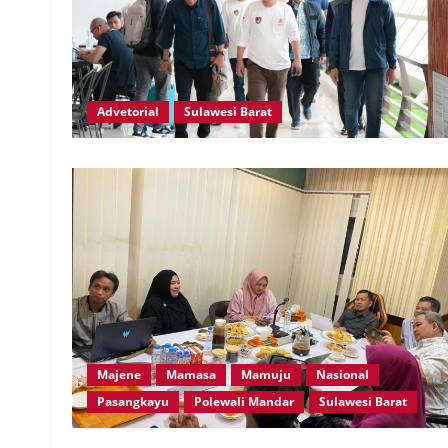
Advetorial
Sulawesi Barat
Majene
Mamasa
Mamuju
Nasional
Pasangkayu
Polewali Mandar
Sulawesi Barat