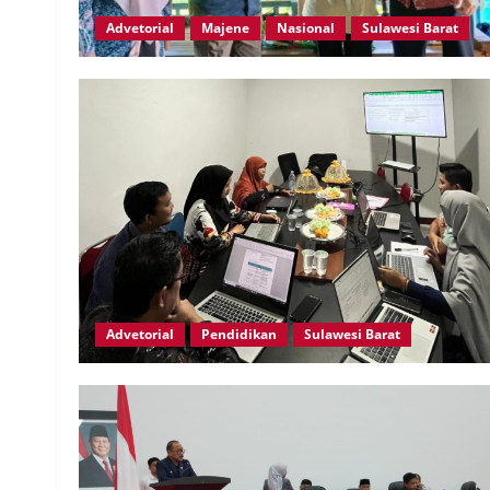
Advetorial
Majene
Nasional
Sulawesi Barat
Advetorial
Pendidikan
Sulawesi Barat