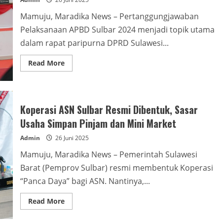
SPBE
Mamuju, Maradika News – Pertanggungjawaban
Pelaksanaan APBD Sulbar 2024 menjadi topik utama
dalam rapat paripurna DPRD Sulawesi...
Read
Read More
more
about
Gubernur
Sulbar
Fokus
pada
Koperasi ASN Sulbar Resmi Dibentuk, Sasar
Tata
Kelola
Usaha Simpan Pinjam dan Mini Market
APBD
dan
Admin
26 Juni 2025
Peningkatan
PAD
Sulbar
Mamuju, Maradika News – Pemerintah Sulawesi
Barat (Pemprov Sulbar) resmi membentuk Koperasi
“Panca Daya” bagi ASN. Nantinya,...
Read
Read More
more
about