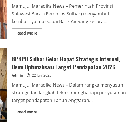
Daerah
Mamuju, Maradika News – Pemerintah Provinsi
Sulawesi Barat (Pemprov Sulbar) menyambut
kembalinya maskapai Batik Air yang secara...
Read
Read More
more
about
Pemprov
Sulbar
Sambut
Kembalinya
BPKPD Sulbar Gelar Rapat Strategis Internal,
Maskapai
Batik
Demi Optimalisasi Target Pendapatan 2026
Air,
Kembali
Admin
22 Juni 2025
Layani
Penerbangan
Mamuju, Maradika News – Dalam rangka menyusun
Rute
Mamuju–
strategi dan langkah teknis menghadapi penyusunan
Makassar
target pendapatan Tahun Anggaran...
Read
Read More
more
about
BPKPD
Sulbar