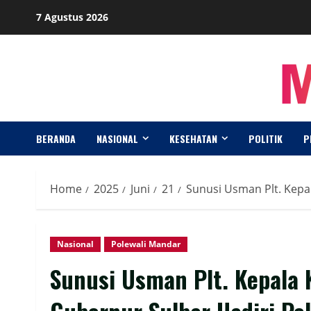
Skip
7 Agustus 2026
to
content
BERANDA
NASIONAL
KESEHATAN
POLITIK
P
Home
2025
Juni
21
Sunusi Usman Plt. Kepa
Nasional
Polewali Mandar
Sunusi Usman Plt. Kepala 