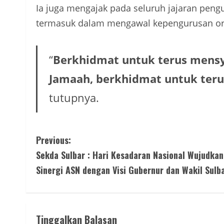
Ia juga mengajak pada seluruh jajaran pen
termasuk dalam mengawal kepengurusan orga
“
Berkhidmat untuk terus mensy
Jamaah, berkhidmat untuk teru
tutupnya.
C
Previous:
Sekda Sulbar : Hari Kesadaran Nasional Wujudkan
o
Sinergi ASN dengan Visi Gubernur dan Wakil Sulb
n
t
Tinggalkan Balasan